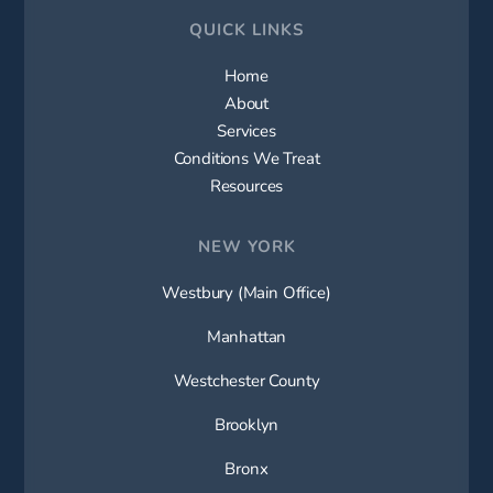
QUICK LINKS
Home
About
Services
Conditions We Treat
Resources
NEW YORK
Westbury (Main Office)
Manhattan
Westchester County
Brooklyn
Bronx