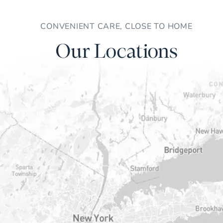
CONVENIENT CARE, CLOSE TO HOME
Our Locations