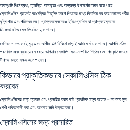
অবস্থাটি পিঠে ব্যথা, ক্লান্তি, অসাড়তা এবং অন্যান্য উপসর্গের কারণ হতে পারে।
স্কোলিওসিস প্রায়শই বয়ঃসন্ধির কিছুদিন আগে শিশুদের মধ্যে বিকশিত হয় কারণ তাদের শরীর
বৃদ্ধি পায় এবং পরিবর্তন হয়। প্রাপ্তবয়স্কদেরও ইডিওপ্যাথিক বা প্রাপ্তবয়স্কদের
ডিজেনারেটিভ স্কোলিওসিস হতে পারে।
বেশিরভাগ ক্ষেত্রেই মৃদু এবং রোগীরা এই চিকিত্সা ছাড়াই আরামে বাঁচতে পারে। আপনি সঠিক
প্রসারিত এবং ব্যায়ামের মাধ্যমে আপনার স্কোলিওসিস-সম্পর্কিত পিঠের ব্যথা প্রাকৃতিকভাবে
উপশম করতে সক্ষম হতে পারেন।
কিভাবে প্রাকৃতিকভাবে স্কোলিওসিস ঠিক
করবেন
স্কোলিওসিসের জন্য ব্যায়াম এবং প্রসারিত করার দুটি প্রাথমিক লক্ষ্য রয়েছে – আপনার মূল
পেশী শক্তিশালী করা এবং আপনার ভঙ্গি উন্নত করা।
স্কোলিওসিসের জন্য প্রসারিত