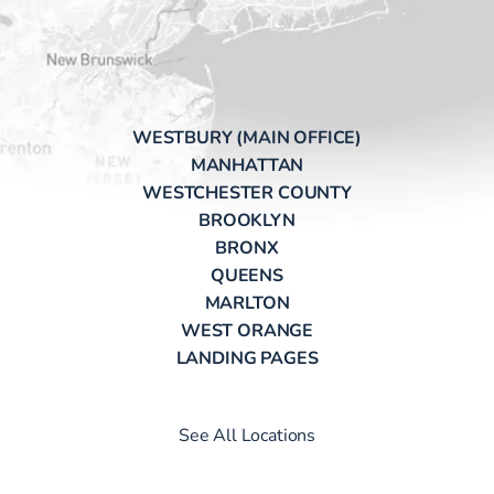
WESTBURY (MAIN OFFICE)
MANHATTAN
WESTCHESTER COUNTY
BROOKLYN
BRONX
QUEENS
MARLTON
WEST ORANGE
LANDING PAGES
See All Locations