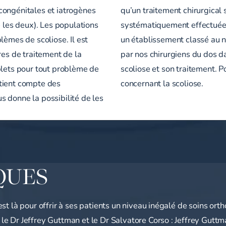
congénitales et iatrogènes
qu’un traitement chirurgical 
e les deux). Les populations
systématiquement effectuées 
lèmes de scoliose. Il est
un établissement classé au 
res de traitement de la
par nos chirurgiens du dos d
plets pour tout problème de
scoliose et son traitement. P
tient compte des
concernant la scoliose.
 donne la possibilité de les
QUES
est là pour offrir à ses patients un niveau inégalé de soins o
e Dr Jeffrey Guttman et le Dr Salvatore Corso : Jeffrey Guttm