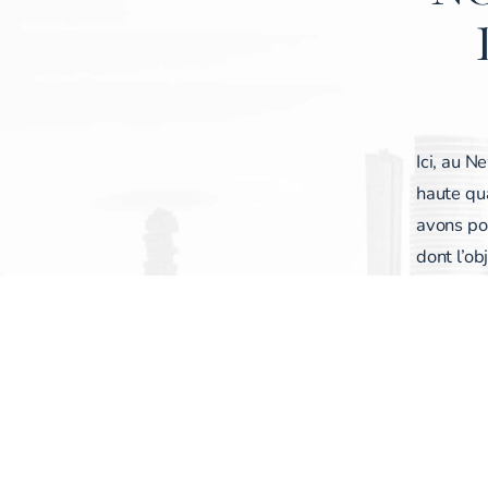
Ici, au N
haute qu
avons pou
dont l’ob