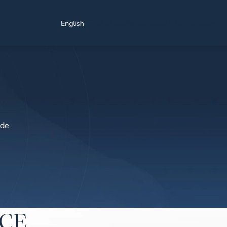
Find a Location
Schedule a Consultation
English
 de
ICE