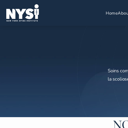
Home
Abou
Soins com
la scolios
NO